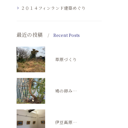
２０１４フィンランド建築めぐり
最近の投稿
Recent Posts
草原づくり
鳩の卵みつけた！
伊豆高原の五月祭。ギャラリーゆるメゾン。