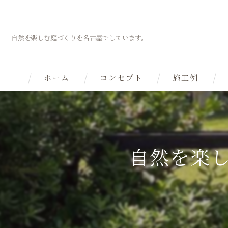
自然を楽しむ庭づくりを名古屋でしています。
ホーム
コンセプト
施工例
理念
自然の庭へ
自然を楽
在来種の庭
庭で自然観察
庭を育てる