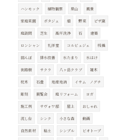
ハンモック
植物観察
里山
風景
家庭菜園
ポタジェ
畑
野菜
ピザ窯
庭訪問
芝生
高圧洗浄
石
建築
ロンシャン
礼拝堂
コルビュジェ
桟橋
田んぼ
排水改善
水たまり
水はけ
街路樹
サクラ
八ヶ岳クラブ
雑木
枕木
石畳
地産地消
イサム ノグチ
彫刻
展覧会
庭リフォーム
ヨガ
施工例
サヴォワ邸
屋上
おしゃれ
流し台
シンク
小さな森
動画
自然素材
粘土
シンプル
ビオトープ