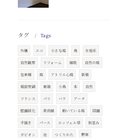
タグ
Tags
外構
エコ
小さな庭
鳥
生態系
自然観察
リフォーム
植栽
自然の庭
在来種
庭
アトリエ心庭
新築
堀部安嗣
巣箱
小鳥
本
自然
フランス
パリ
バラ
アーチ
壁面緑化
美術館
動いている庭
図面
手描き
パース
エッフェル塔
街並み
ガビオン
池
つくりかた
野草