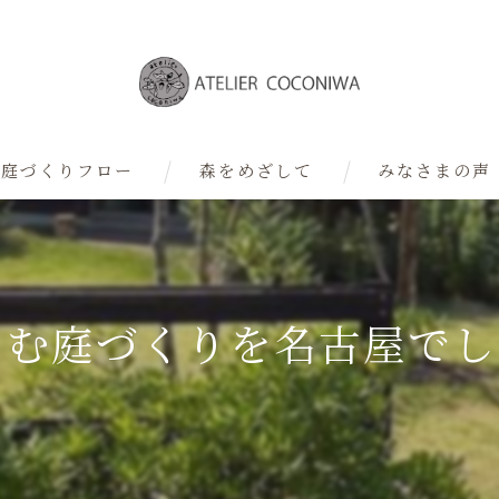
庭づくりフロー
森をめざして
みなさまの声
デザイナー
しむ庭づくりを名古屋でし