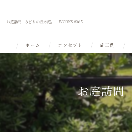
お庭訪問 | みどりの丘の庭。 WORKS #065
ホーム
コンセプト
施工例
理念
自然の庭へ
お庭訪問 
在来種の庭
庭で自然観察
庭を育てる