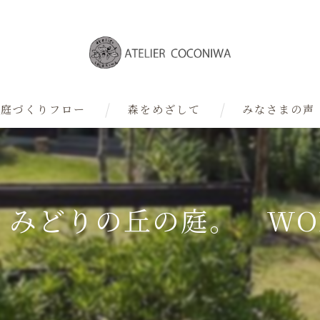
庭づくりフロー
森をめざして
みなさまの声
デザイナー
| みどりの丘の庭。 WORK