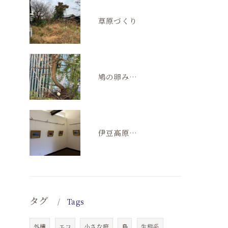
草原づくり
鳩の卵みつけた！
伊豆高原の五月祭。ギャラリーゆるメゾン。
タグ
Tags
外構
エコ
小さな庭
鳥
生態系