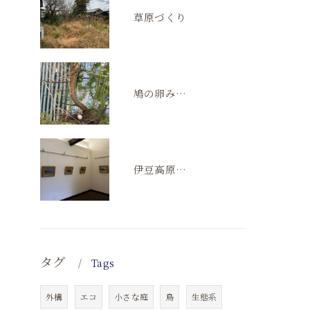
草原づくり
鳩の卵みつけた！
伊豆高原の五月祭。ギャラリーゆるメゾン。
タグ
Tags
外構
エコ
小さな庭
鳥
生態系