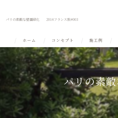
パリの素敵な壁面緑化 2014フランス旅#003
ホーム
コンセプト
施工例
理念
自然の庭へ
パリの素敵
在来種の庭
庭で自然観察
庭を育てる