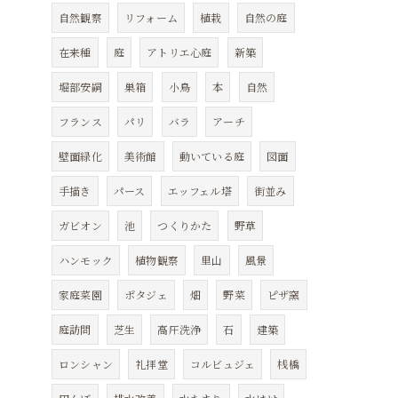
自然観察
リフォーム
植栽
自然の庭
在来種
庭
アトリエ心庭
新築
堀部安嗣
巣箱
小鳥
本
自然
フランス
パリ
バラ
アーチ
壁面緑化
美術館
動いている庭
図面
手描き
パース
エッフェル塔
街並み
ガビオン
池
つくりかた
野草
ハンモック
植物観察
里山
風景
家庭菜園
ポタジェ
畑
野菜
ピザ窯
庭訪問
芝生
高圧洗浄
石
建築
ロンシャン
礼拝堂
コルビュジェ
桟橋