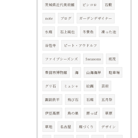
茨城県近代美術館
ピンコロ
石敷
note
ブログ
ガーデンデザイナー
水庭
石上純也
冬景色
凍った池
谷性寺
ピート・アウドルフ
ファイブシーズンズ
5seasons
坂茂
豊田市博物館
海
山海海岸
駐車場
グリ石
ミュシャ
絵画
芸術
諏訪鉄平
飛び石
石庭
五月祭
伊豆高原
鳥の巣
原っぱ
草原
草地
名古屋
庭づくり
デザイン