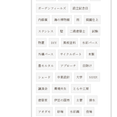
ガーデンフィールズ
設立記念日
内藤廣
海の博物館
雨
鏡面仕上
ステンレス
壁
二級建築士
試験
物置
DIY
黒板塗料
水彩パース
外構パース
サイクルポート
木製
墨モルタル
アプローチ
日除け
シェード
卒業設計
大学
SUEP.
講演会
環境共生
とらや工房
建築家
伊豆の国市
土管
排水
アオダモ
砂場
水彩画
役場