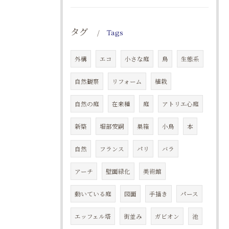
タグ
Tags
外構
エコ
小さな庭
鳥
生態系
自然観察
リフォーム
植栽
自然の庭
在来種
庭
アトリエ心庭
新築
堀部安嗣
巣箱
小鳥
本
自然
フランス
パリ
バラ
アーチ
壁面緑化
美術館
動いている庭
図面
手描き
パース
エッフェル塔
街並み
ガビオン
池