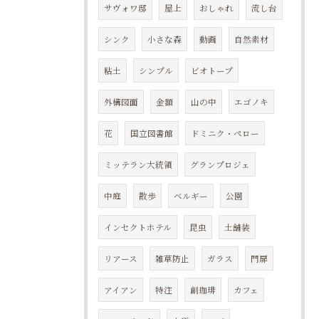
サヴォワ邸
屋上
おしゃれ
流し台
シンク
小さな森
動画
自然素材
粘土
シンプル
ビオトープ
外構図面
金額
山の中
エゴノキ
花
国立図書館
ドミニク・ペロー
ミッテラン大統領
グランプロジェ
中庭
散歩
ベルギー
公園
インセクトホテル
昆虫
土舗装
リアース
雑草防止
ガラス
門扉
アイアン
特注
創珈琲
カフェ