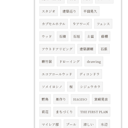
スタジオ
建築巡り
平田晃久
カプセルホテル
９アワーズ
フェンス
ウッド
石積
石垣
土留
藤棚
アウトドアリビング
建築課題
石張
聴竹居
ドローイング
drawing
エコアコールウッド
ディコンドラ
ソメイヨシノ
桜
シジュウカラ
野鳥
巣作り
HAGISO
宮崎晃吉
萩荘
まちづくり
THE FIRST PLAN
マイレア邸
プール
涼しい
水辺