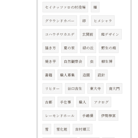
セイナッツァロの村役場
種
グラウンドカバー
卵
ヒメシャラ
コハウチワカエデ
玄関前
庭デザイン
描き方
夏の家
緑の丘
野生の庭
焼き芋
自然観察会
虫
柳生博
書籍
職人募集
造園
設計
リヒター
谷口吉生
東大寺
南大門
古都
手仕事
職人
アナログ
レーモンドホール
手嶋保
伊勢神宮
雪
雪化粧
吉村順三