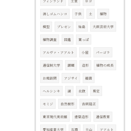
フィンランド
土質
ロゴ
消しゴムハンコ
子供
土
植物
模型
プレゼン
妹島
大阪芸術大学
植物調査
図鑑
葉っぱ
アルヴァ・アアルト
小屋
パーゴラ
通信制大学
課題
造形
植物の成長
お庭訪問
アジサイ
細菌
ヘルシンキ
湖
北欧
剪定
モミジ
自然樹形
吉阪隆正
東京現代美術館
建築造形
通信教育
愛知産業大学
石尊
大山
アアルト