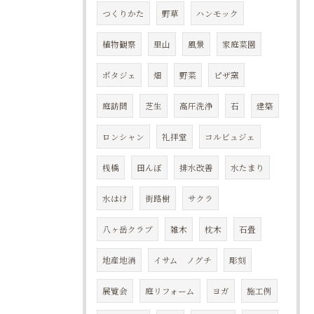
つくりかた
野草
ハンモック
植物観察
里山
風景
家庭菜園
ポタジェ
畑
野菜
ピザ窯
庭訪問
芝生
高圧洗浄
石
建築
ロンシャン
礼拝堂
コルビュジェ
桟橋
田んぼ
排水改善
水たまり
水はけ
街路樹
サクラ
八ヶ岳クラブ
雑木
枕木
石畳
地産地消
イサム ノグチ
彫刻
展覧会
庭リフォーム
ヨガ
施工例