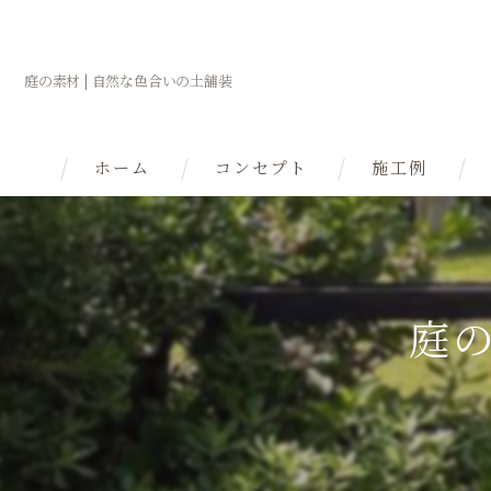
庭の素材 | 自然な色合いの土舗装
ホーム
コンセプト
施工例
理念
自然の庭へ
庭の
在来種の庭
庭で自然観察
庭を育てる