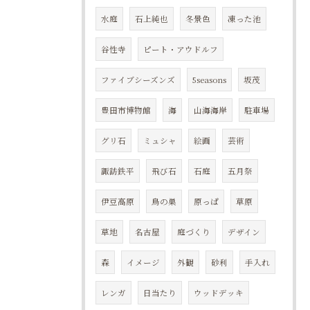
水庭
石上純也
冬景色
凍った池
谷性寺
ピート・アウドルフ
ファイブシーズンズ
5seasons
坂茂
豊田市博物館
海
山海海岸
駐車場
グリ石
ミュシャ
絵画
芸術
諏訪鉄平
飛び石
石庭
五月祭
伊豆高原
鳥の巣
原っぱ
草原
草地
名古屋
庭づくり
デザイン
森
イメージ
外観
砂利
手入れ
レンガ
日当たり
ウッドデッキ