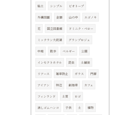
粘土
シンプル
ビオトープ
外構図面
金額
山の中
エゴノキ
花
国立図書館
ドミニク・ペロー
ミッテラン大統領
グランプロジェ
中庭
散歩
ベルギー
公園
インセクトホテル
昆虫
土舗装
リアース
雑草防止
ガラス
門扉
アイアン
特注
創珈琲
カフェ
フィンランド
土質
ロゴ
消しゴムハンコ
子供
土
植物