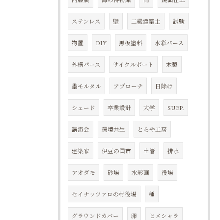
ステンレス
壁
二級建築士
試験
物置
DIY
黒板塗料
水彩パース
外構パース
サイクルポート
木製
墨モルタル
アプローチ
日除け
シェード
卒業設計
大学
SUEP.
講演会
環境共生
とらや工房
建築家
伊豆の国市
土管
排水
アオダモ
砂場
水彩画
役場
セイナッツァロの村役場
種
グラウンドカバー
卵
ヒメシャラ