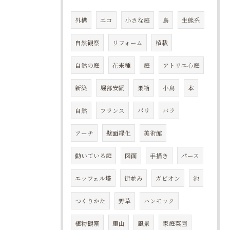
外構
エコ
小さな庭
鳥
生態系
自然観察
リフォーム
植栽
自然の庭
在来種
庭
アトリエ心庭
新築
堀部安嗣
巣箱
小鳥
本
自然
フランス
パリ
バラ
アーチ
壁面緑化
美術館
動いている庭
図面
手描き
パース
エッフェル塔
街並み
ガビオン
池
つくりかた
野草
ハンモック
植物観察
里山
風景
家庭菜園