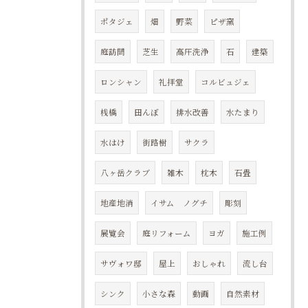
ポタジェ
畑
野菜
ピザ窯
庭訪問
芝生
高圧洗浄
石
建築
ロンシャン
礼拝堂
コルビュジェ
桟橋
田んぼ
排水改善
水たまり
水はけ
街路樹
サクラ
八ヶ岳クラブ
雑木
枕木
石畳
地産地消
イサム ノグチ
彫刻
展覧会
庭リフォーム
ヨガ
施工例
サヴォワ邸
屋上
おしゃれ
流し台
シンク
小さな森
動画
自然素材