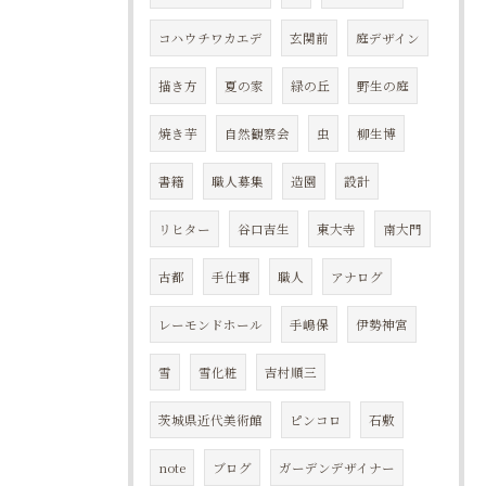
コハウチワカエデ
玄関前
庭デザイン
描き方
夏の家
緑の丘
野生の庭
焼き芋
自然観察会
虫
柳生博
書籍
職人募集
造園
設計
リヒター
谷口吉生
東大寺
南大門
古都
手仕事
職人
アナログ
レーモンドホール
手嶋保
伊勢神宮
雪
雪化粧
吉村順三
茨城県近代美術館
ピンコロ
石敷
note
ブログ
ガーデンデザイナー