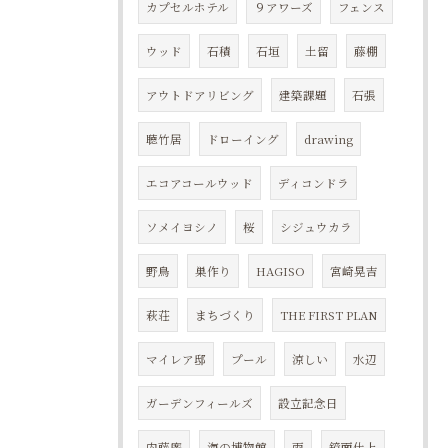
カプセルホテル
９アワーズ
フェンス
ウッド
石積
石垣
土留
藤棚
アウトドアリビング
建築課題
石張
聴竹居
ドローイング
drawing
エコアコールウッド
ディコンドラ
ソメイヨシノ
桜
シジュウカラ
野鳥
巣作り
HAGISO
宮崎晃吉
萩荘
まちづくり
THE FIRST PLAN
マイレア邸
プール
涼しい
水辺
ガーデンフィールズ
設立記念日
内藤廣
海の博物館
雨
鏡面仕上