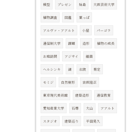
模型
プレゼン
妹島
大阪芸術大学
植物調査
図鑑
葉っぱ
アルヴァ・アアルト
小屋
パーゴラ
通信制大学
課題
造形
植物の成長
お庭訪問
アジサイ
細菌
ヘルシンキ
湖
北欧
剪定
モミジ
自然樹形
吉阪隆正
東京現代美術館
建築造形
通信教育
愛知産業大学
石尊
大山
アアルト
スタジオ
建築巡り
平田晃久