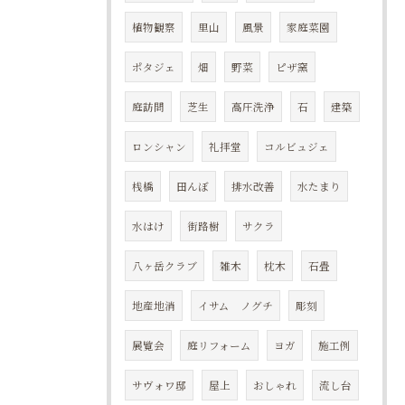
植物観察
里山
風景
家庭菜園
ポタジェ
畑
野菜
ピザ窯
庭訪問
芝生
高圧洗浄
石
建築
ロンシャン
礼拝堂
コルビュジェ
桟橋
田んぼ
排水改善
水たまり
水はけ
街路樹
サクラ
八ヶ岳クラブ
雑木
枕木
石畳
地産地消
イサム ノグチ
彫刻
展覧会
庭リフォーム
ヨガ
施工例
サヴォワ邸
屋上
おしゃれ
流し台