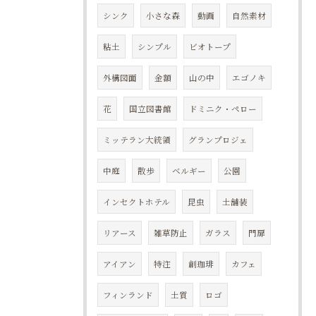
シンク
小さな森
動画
自然素材
粘土
シンプル
ビオトープ
外構図面
金額
山の中
エゴノキ
花
国立図書館
ドミニク・ペロー
ミッテラン大統領
グランプロジェ
中庭
散歩
ベルギー
公園
インセクトホテル
昆虫
土舗装
リアース
雑草防止
ガラス
門扉
アイアン
特注
創珈琲
カフェ
フィンランド
土質
ロゴ