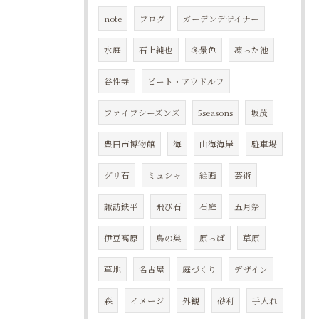
note
ブログ
ガーデンデザイナー
水庭
石上純也
冬景色
凍った池
谷性寺
ピート・アウドルフ
ファイブシーズンズ
5seasons
坂茂
豊田市博物館
海
山海海岸
駐車場
グリ石
ミュシャ
絵画
芸術
諏訪鉄平
飛び石
石庭
五月祭
伊豆高原
鳥の巣
原っぱ
草原
草地
名古屋
庭づくり
デザイン
森
イメージ
外観
砂利
手入れ