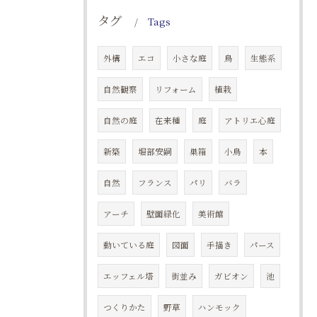
タグ
Tags
外構
エコ
小さな庭
鳥
生態系
自然観察
リフォーム
植栽
自然の庭
在来種
庭
アトリエ心庭
新築
堀部安嗣
巣箱
小鳥
本
自然
フランス
パリ
バラ
アーチ
壁面緑化
美術館
動いている庭
図面
手描き
パース
エッフェル塔
街並み
ガビオン
池
つくりかた
野草
ハンモック