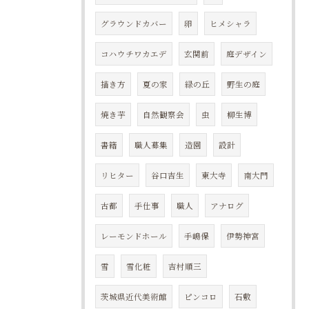
グラウンドカバー
卵
ヒメシャラ
コハウチワカエデ
玄関前
庭デザイン
描き方
夏の家
緑の丘
野生の庭
焼き芋
自然観察会
虫
柳生博
書籍
職人募集
造園
設計
リヒター
谷口吉生
東大寺
南大門
古都
手仕事
職人
アナログ
レーモンドホール
手嶋保
伊勢神宮
雪
雪化粧
吉村順三
茨城県近代美術館
ピンコロ
石敷