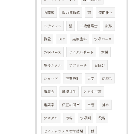
内藤廣
海の博物館
雨
鏡面仕上
ステンレス
壁
二級建築士
試験
物置
DIY
黒板塗料
水彩パース
外構パース
サイクルポート
木製
墨モルタル
アプローチ
日除け
シェード
卒業設計
大学
SUEP.
講演会
環境共生
とらや工房
建築家
伊豆の国市
土管
排水
アオダモ
砂場
水彩画
役場
セイナッツァロの村役場
種