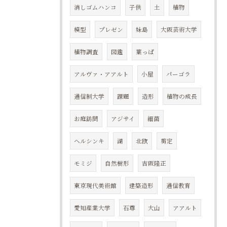
消しゴムハンコ
子供
土
植物
模型
プレゼン
妹島
大阪芸術大学
植物調査
図鑑
葉っぱ
アルヴァ・アアルト
小屋
パーゴラ
通信制大学
課題
造形
植物の成長
お庭訪問
アジサイ
細菌
ヘルシンキ
湖
北欧
剪定
モミジ
自然樹形
吉阪隆正
東京現代美術館
建築造形
通信教育
愛知産業大学
石尊
大山
アアルト