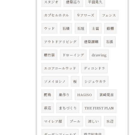
スタジオ
建築巡り
平田晃久
カプセルホテル
９アワーズ
フェンス
ウッド
石積
石垣
土留
藤棚
アウトドアリビング
建築課題
石張
聴竹居
ドローイング
drawing
エコアコールウッド
ディコンドラ
ソメイヨシノ
桜
シジュウカラ
野鳥
巣作り
HAGISO
宮崎晃吉
萩荘
まちづくり
THE FIRST PLAN
マイレア邸
プール
涼しい
水辺
ガーデンフィールズ
設立記念日